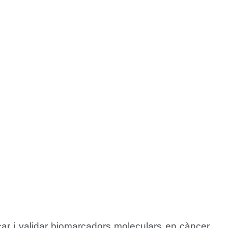
ar i validar biomarcadors moleculars en càncer,