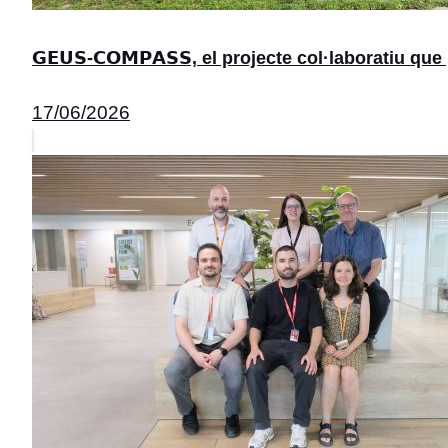
𝗚𝗘𝗨𝗦-𝗖𝗢𝗠𝗣𝗔𝗦𝗦, el projecte col·laboratiu
17/06/2026